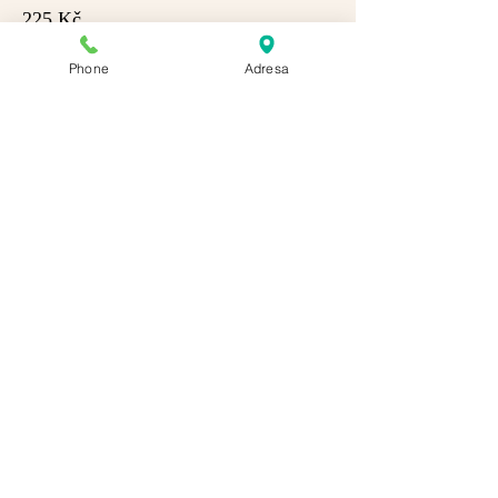
225 Kč
Phone
Adresa
Tagliatelle s lososem
smetana, losos, česnek / cream,
salmon, garlic
245 Kč
Gnocchi Bella Vita
(smetana, kuřecí maso, špenát,
kukuřice, česnek, parmezán) (3,7 )
Gnocchi Bella Vita (cream, chicken
meat, spinach, corn, garlic, parmesan)
245 Kč